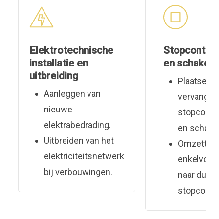
Elektrotechnische
Stopcontac
installatie en
en schakela
uitbreiding
Plaatsen 
Aanleggen van
vervangen
nieuwe
stopconta
elektrabedrading.
en schakel
Uitbreiden van het
Omzetten
elektriciteitsnetwerk
enkelvoud
bij verbouwingen.
naar dubb
stopconta