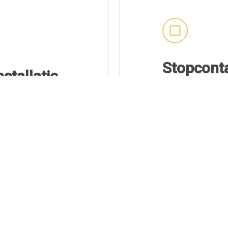
Stopcont
stallatie
schakela
Plaatsen en
abedrading.
schakelaars
itsnetwerk bij
Omzetten va
stopcontact