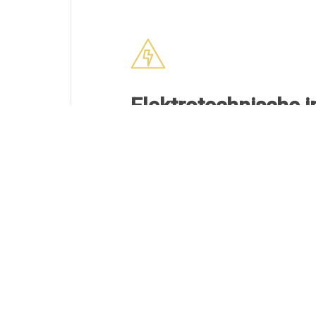
Elektrotechnische in
en uitbreiding
Aanleggen van nieuwe elektr
Uitbreiden van het elektricite
verbouwingen.