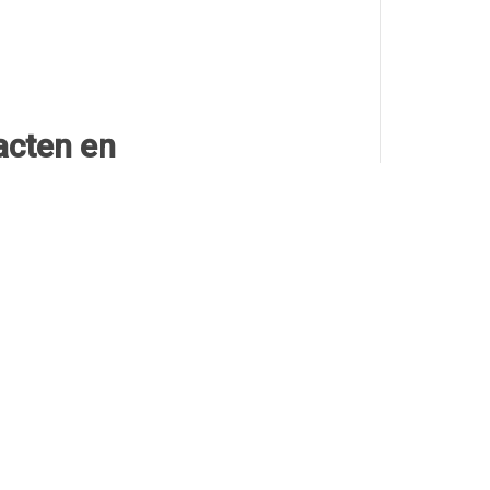
acten en
ars
 vervangen van stopcontacten en
.
n enkelvoudige naar dubbele
en.